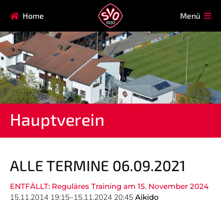
Navigation
Home
Menü
HAUPTVEREIN
MITGLIEDSCHAFT
überspringen
FAQ
Navigation
AIKIDO
EISSTOCK
überspringen
FITNESSKURSE
FUSSBALL
GARDE
GESUNDHEITSSPORT
Hauptverein
KINDERTURNEN
KORBBALL
KYUDO
REHASPORT
TAEKWONDO
TENNIS
ALLE TERMINE 06.09.2021
ENTFÄLLT: Reguläres Training am 15. November 2024
Navigation
15.11.2014 19:15–15.11.2024 20:45
Aikido
SVO
INFO
überspringen