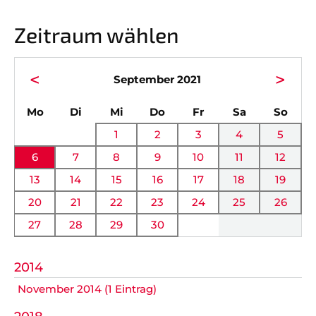
Vorstand
News
Zeitraum wählen
Mitgliedschaft
Alle Termine
Ehrenmitglieder
Anfahrt
<
>
September 2021
Sportabteilungen
FAQ
ntag
enstag
ttwoch
nnerstag
eitag
mstag
nnta
Mo
Di
Mi
Do
Fr
Sa
So
Gesundheitssport
Chronik
1
2
3
4
5
Verwaltung Intern
Fanshop
6
7
8
9
10
11
12
13
14
15
16
17
18
19
VEREIN
KOOPERATIONEN
20
21
22
23
24
25
26
27
28
29
30
Vereinssatzung
Förderverein
AOK Bayern
Schutzkonzept
2014
November 2014 (1 Eintrag)
EDEKA Wahmhoff
Impressum