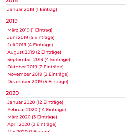
2018
Datenschutz
Januar 2018 (1 Eintrag)
2019
März 2019 (1 Eintrag)
Nicht das Richtige gefunden?
Juni 2019 (5 Einträge)
Bitte nehmen Sie Kontakt mit uns auf. Wir helfen
Juli 2019 (4 Einträge)
gerne weiter.
August 2019 (2 Einträge)
post@svo.germaringen.de
September 2019 (4 Einträge)
Oktober 2019 (2 Einträge)
Navigation
November 2019 (2 Einträge)
Anfahrt
Impressum
Datenschutz
überspringen
Dezember 2019 (5 Einträge)
2020
Januar 2020 (12 Einträge)
Februar 2020 (14 Einträge)
März 2020 (3 Einträge)
April 2020 (2 Einträge)
Mai 2020 (1 Eintrag)