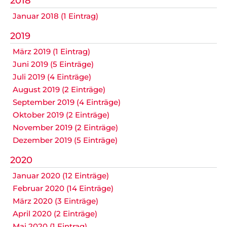
2018
Datenschutz
Januar 2018 (1 Eintrag)
2019
März 2019 (1 Eintrag)
Nicht das Richtige gefunden?
Juni 2019 (5 Einträge)
Bitte nehmen Sie Kontakt mit uns auf. Wir helfen
Juli 2019 (4 Einträge)
gerne weiter.
August 2019 (2 Einträge)
post@svo.germaringen.de
September 2019 (4 Einträge)
Oktober 2019 (2 Einträge)
Navigation
November 2019 (2 Einträge)
Anfahrt
Impressum
Datenschutz
überspringen
Dezember 2019 (5 Einträge)
2020
Januar 2020 (12 Einträge)
Februar 2020 (14 Einträge)
März 2020 (3 Einträge)
April 2020 (2 Einträge)
Mai 2020 (1 Eintrag)