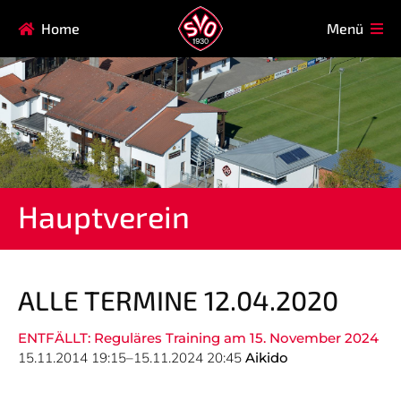
Navigation
Home
Menü
HAUPTVEREIN
MITGLIEDSCHAFT
überspringen
FAQ
Navigation
AIKIDO
EISSTOCK
überspringen
FITNESSKURSE
FUSSBALL
GARDE
GESUNDHEITSSPORT
Hauptverein
KINDERTURNEN
KORBBALL
KYUDO
REHASPORT
TAEKWONDO
TENNIS
ALLE TERMINE 12.04.2020
ENTFÄLLT: Reguläres Training am 15. November 2024
Navigation
15.11.2014 19:15–15.11.2024 20:45
Aikido
SVO
INFO
überspringen