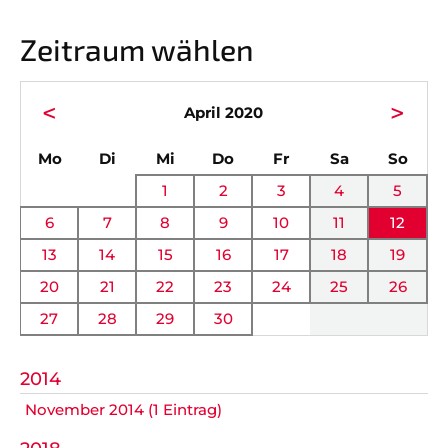
Vorstand
News
Zeitraum wählen
Mitgliedschaft
Alle Termine
Ehrenmitglieder
Anfahrt
<
>
April 2020
Sportabteilungen
FAQ
ntag
enstag
ttwoch
nnerstag
eitag
mstag
nnta
Mo
Di
Mi
Do
Fr
Sa
So
Gesundheitssport
Chronik
1
2
3
4
5
Verwaltung Intern
Fanshop
6
7
8
9
10
11
12
13
14
15
16
17
18
19
VEREIN
KOOPERATIONEN
20
21
22
23
24
25
26
27
28
29
30
Vereinssatzung
Förderverein
AOK Bayern
Schutzkonzept
2014
November 2014 (1 Eintrag)
EDEKA Wahmhoff
Impressum