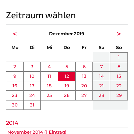
Vorstand
News
Zeitraum wählen
Mitgliedschaft
Alle Termine
Ehrenmitglieder
Anfahrt
<
>
Dezember 2019
Sportabteilungen
FAQ
ntag
enstag
ttwoch
nnerstag
eitag
mstag
nnta
Mo
Di
Mi
Do
Fr
Sa
So
Gesundheitssport
Chronik
1
Verwaltung Intern
Fanshop
2
3
4
5
6
7
8
9
10
11
12
13
14
15
VEREIN
KOOPERATIONEN
16
17
18
19
20
21
22
23
24
25
26
27
28
29
Vereinssatzung
Förderverein
30
31
AOK Bayern
Schutzkonzept
2014
EDEKA Wahmhoff
Impressum
November 2014 (1 Eintrag)