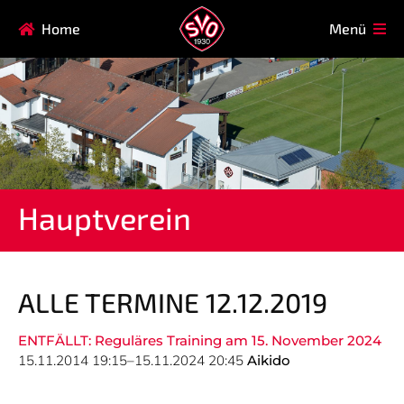
Navigation
Home
Menü
HAUPTVEREIN
MITGLIEDSCHAFT
überspringen
FAQ
Navigation
AIKIDO
EISSTOCK
überspringen
FITNESSKURSE
FUSSBALL
GARDE
GESUNDHEITSSPORT
Hauptverein
KINDERTURNEN
KORBBALL
KYUDO
REHASPORT
TAEKWONDO
TENNIS
ALLE TERMINE 12.12.2019
ENTFÄLLT: Reguläres Training am 15. November 2024
Navigation
15.11.2014 19:15–15.11.2024 20:45
Aikido
SVO
INFO
überspringen