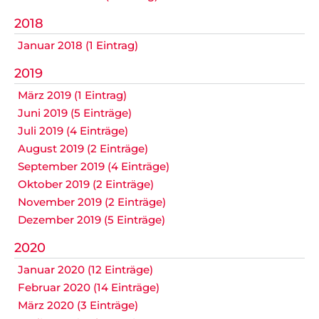
Datenschutz
2018
Januar 2018 (1 Eintrag)
2019
Nicht das Richtige gefunden?
März 2019 (1 Eintrag)
Bitte nehmen Sie Kontakt mit uns auf. Wir helfen
gerne weiter.
Juni 2019 (5 Einträge)
Juli 2019 (4 Einträge)
post@svo.germaringen.de
August 2019 (2 Einträge)
September 2019 (4 Einträge)
Navigation
Anfahrt
Impressum
Datenschutz
überspringen
Oktober 2019 (2 Einträge)
November 2019 (2 Einträge)
Dezember 2019 (5 Einträge)
2020
Januar 2020 (12 Einträge)
Februar 2020 (14 Einträge)
März 2020 (3 Einträge)