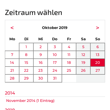
Vorstand
News
Zeitraum wählen
Mitgliedschaft
Alle Termine
Ehrenmitglieder
Anfahrt
<
>
Oktober 2019
Sportabteilungen
FAQ
ntag
enstag
ttwoch
nnerstag
eitag
mstag
nnta
Mo
Di
Mi
Do
Fr
Sa
So
Gesundheitssport
Chronik
1
2
3
4
5
6
Verwaltung Intern
Fanshop
7
8
9
10
11
12
13
14
15
16
17
18
19
20
VEREIN
KOOPERATIONEN
21
22
23
24
25
26
27
28
29
30
31
Vereinssatzung
Förderverein
AOK Bayern
Schutzkonzept
2014
November 2014 (1 Eintrag)
EDEKA Wahmhoff
Impressum