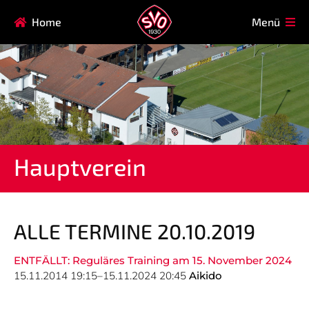
Navigation
Home
Menü
HAUPTVEREIN
MITGLIEDSCHAFT
überspringen
FAQ
Navigation
AIKIDO
EISSTOCK
überspringen
FITNESSKURSE
FUSSBALL
GARDE
GESUNDHEITSSPORT
Hauptverein
KINDERTURNEN
KORBBALL
KYUDO
REHASPORT
TAEKWONDO
TENNIS
ALLE TERMINE 20.10.2019
ENTFÄLLT: Reguläres Training am 15. November 2024
Navigation
15.11.2014 19:15–15.11.2024 20:45
Aikido
SVO
INFO
überspringen