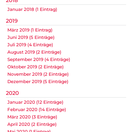
2018
Datenschutz
Januar 2018 (1 Eintrag)
2019
März 2019 (1 Eintrag)
Nicht das Richtige gefunden?
Juni 2019 (5 Einträge)
Bitte nehmen Sie Kontakt mit uns auf. Wir helfen
Juli 2019 (4 Einträge)
gerne weiter.
August 2019 (2 Einträge)
post@svo.germaringen.de
September 2019 (4 Einträge)
Oktober 2019 (2 Einträge)
Navigation
November 2019 (2 Einträge)
Anfahrt
Impressum
Datenschutz
überspringen
Dezember 2019 (5 Einträge)
2020
Januar 2020 (12 Einträge)
Februar 2020 (14 Einträge)
März 2020 (3 Einträge)
April 2020 (2 Einträge)
Mai 2020 (1 Eintrag)