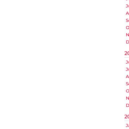
J
A
S
O
N
D
2
J
J
A
S
O
N
D
2
J