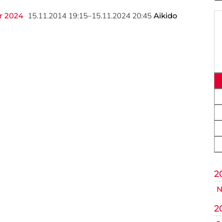
ik
r 2024
15.11.2014 19:15–15.11.2024 20:45
Aikido
op
Nicht das Richtige gefunden?
itte nehmen Sie Kontakt mit uns auf. Wir helfen gerne weite
post@svo.germaringen.de
Anfahrt
Impressum
Datenschutz
2
N
2