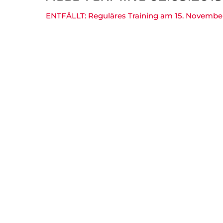
Gesundheitssport
Chron
ENTFÄLLT: Reguläres Training am 15. Novembe
Verwaltung Intern
Fansh
B
Navigation
überspringen