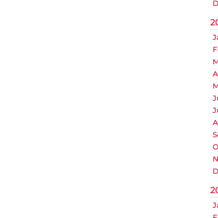
D
2
J
F
M
A
M
J
J
A
S
O
N
D
2
J
F