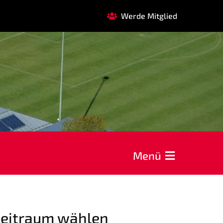
Werde Mitglied
FAQ
GARDE
REHASPORT
KOOPERATIONEN
Förderverein
Menü
AOK Bayern
EDEKA Wahmhoff
eitraum wählen