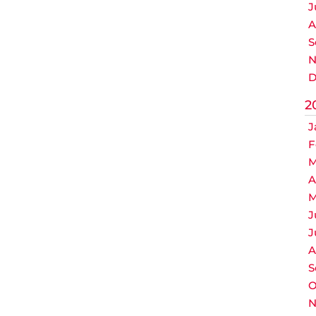
J
A
S
N
D
2
J
F
M
A
M
J
J
A
S
O
N