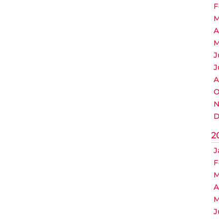
F
M
A
M
J
J
A
O
N
D
2
J
F
M
A
M
J