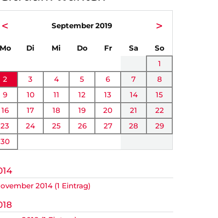
<
>
September 2019
ntag
enstag
ttwoch
nnerstag
eitag
mstag
nntag
Mo
Di
Mi
Do
Fr
Sa
So
1
2
3
4
5
6
7
8
r.
9
10
11
12
13
14
15
16
17
18
19
20
21
22
23
24
25
26
27
28
29
30
014
ovember 2014 (1 Eintrag)
018