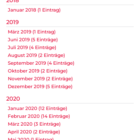
2018
Datenschutz
Januar 2018 (1 Eintrag)
2019
März 2019 (1 Eintrag)
Nicht das Richtige gefunden?
Juni 2019 (5 Einträge)
Bitte nehmen Sie Kontakt mit uns auf. Wir helfen
Juli 2019 (4 Einträge)
gerne weiter.
August 2019 (2 Einträge)
post@svo.germaringen.de
September 2019 (4 Einträge)
Oktober 2019 (2 Einträge)
Navigation
November 2019 (2 Einträge)
Anfahrt
Impressum
Datenschutz
überspringen
Dezember 2019 (5 Einträge)
2020
Januar 2020 (12 Einträge)
Februar 2020 (14 Einträge)
März 2020 (3 Einträge)
April 2020 (2 Einträge)
Mai 2020 (1 Eintrag)