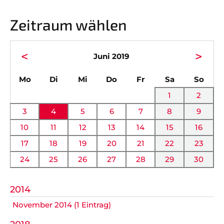
Vorstand
News
Zeitraum wählen
Mitgliedschaft
Alle Termine
Ehrenmitglieder
Anfahrt
<
>
Juni 2019
Sportabteilungen
FAQ
ntag
enstag
ttwoch
nnerstag
eitag
mstag
nnta
Mo
Di
Mi
Do
Fr
Sa
So
Gesundheitssport
Chronik
1
2
Verwaltung Intern
Fanshop
3
4
5
6
7
8
9
10
11
12
13
14
15
16
VEREIN
KOOPERATIONEN
17
18
19
20
21
22
23
24
25
26
27
28
29
30
Vereinssatzung
Förderverein
AOK Bayern
Schutzkonzept
2014
November 2014 (1 Eintrag)
EDEKA Wahmhoff
Impressum