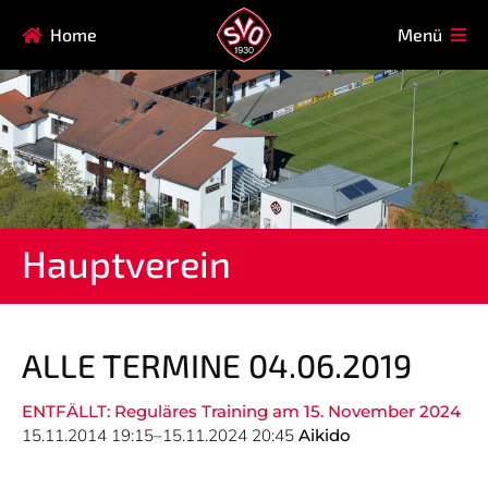
Navigation
Home
Menü
HAUPTVEREIN
MITGLIEDSCHAFT
überspringen
FAQ
Navigation
AIKIDO
EISSTOCK
überspringen
FITNESSKURSE
FUSSBALL
GARDE
GESUNDHEITSSPORT
Hauptverein
KINDERTURNEN
KORBBALL
KYUDO
REHASPORT
TAEKWONDO
TENNIS
ALLE TERMINE 04.06.2019
ENTFÄLLT: Reguläres Training am 15. November 2024
Navigation
15.11.2014 19:15–15.11.2024 20:45
Aikido
SVO
INFO
überspringen