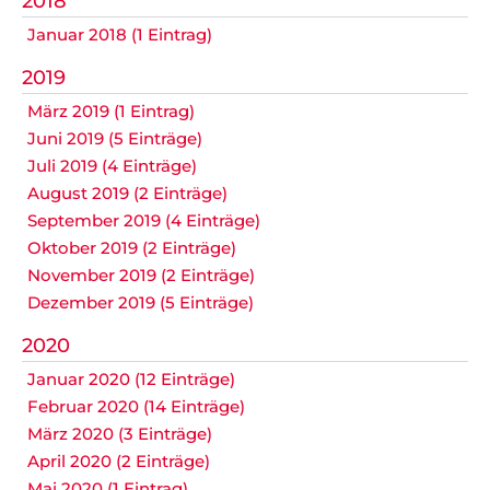
2018
Datenschutz
Januar 2018 (1 Eintrag)
2019
März 2019 (1 Eintrag)
Nicht das Richtige gefunden?
Juni 2019 (5 Einträge)
Bitte nehmen Sie Kontakt mit uns auf. Wir helfen
Juli 2019 (4 Einträge)
gerne weiter.
August 2019 (2 Einträge)
post@svo.germaringen.de
September 2019 (4 Einträge)
Oktober 2019 (2 Einträge)
Navigation
November 2019 (2 Einträge)
Anfahrt
Impressum
Datenschutz
überspringen
Dezember 2019 (5 Einträge)
2020
Januar 2020 (12 Einträge)
Februar 2020 (14 Einträge)
März 2020 (3 Einträge)
April 2020 (2 Einträge)
Mai 2020 (1 Eintrag)