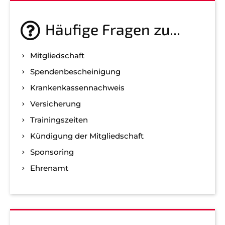
gerne weiter.
post@svo.germaringen.de
Häufige Fragen zu...
Navigation
Anfahrt
Impressum
Datenschutz
Mitgliedschaft
überspringen
Spenden­bescheinigung
Kranken­kassen­nachweis
Versicherung
Trainingszeiten
Kündigung der Mitgliedschaft
Sponsoring
Ehrenamt