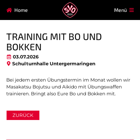
Navigation
Home
Menü
HAUPTVEREIN
MITGLIEDSCHAFT
überspringen
FAQ
TRAINING MIT BO UND
Navigation
AIKIDO
EISSTOCK
BOKKEN
überspringen
FITNESSKURSE
FUSSBALL
03.07.2026
Schulturnhalle Untergermaringen
GARDE
GESUNDHEITSSPORT
KINDERTURNEN
KORBBALL
Bei jedem ersten Übungstermin im Monat wollen wir
Masakatsu Bojutsu und Aikido mit Übungswaffen
KYUDO
REHASPORT
trainieren. Bringt also Eure Bo und Bokken mit.
TAEKWONDO
TENNIS
ZURÜCK
Nicht das Richtige gefunden?
Bitte nehmen Sie Kontakt mit uns auf. Wir helfen