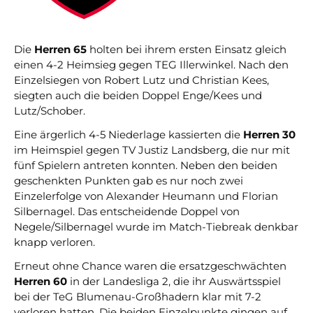
gerne weiter.
post@svo.germaringen.de
Die
Herren 65
holten bei ihrem ersten Einsatz gleich
Navigation
einen 4-2 Heimsieg gegen TEG Illerwinkel. Nach den
Anfahrt
Impressum
Datenschutz
überspringen
Einzelsiegen von Robert Lutz und Christian Kees,
siegten auch die beiden Doppel Enge/Kees und
Lutz/Schober.
Eine ärgerlich 4-5 Niederlage kassierten die
Herren 30
im Heimspiel gegen TV Justiz Landsberg, die nur mit
fünf Spielern antreten konnten. Neben den beiden
geschenkten Punkten gab es nur noch zwei
Einzelerfolge von Alexander Heumann und Florian
Silbernagel. Das entscheidende Doppel von
Negele/Silbernagel wurde im Match-Tiebreak denkbar
knapp verloren.
Erneut ohne Chance waren die ersatzgeschwächten
Herren 60
in der Landesliga 2, die ihr Auswärtsspiel
bei der TeG Blumenau-Großhadern klar mit 7-2
verloren hatten. Die beiden Einzelpunkte gingen auf