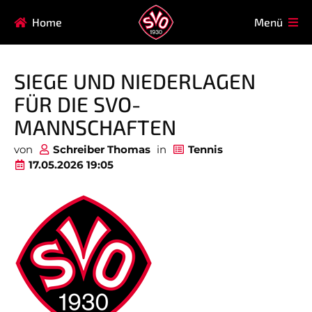
Navigation
Home
Menü
HAUPTVEREIN
MITGLIEDSCHAFT
überspringen
FAQ
SIEGE UND NIEDERLAGEN
Navigation
AIKIDO
EISSTOCK
FÜR DIE SVO-
überspringen
FITNESSKURSE
FUSSBALL
MANNSCHAFTEN
GARDE
GESUNDHEITSSPORT
von
Schreiber Thomas
in
Tennis
17.05.2026 19:05
KINDERTURNEN
KORBBALL
KYUDO
REHASPORT
TAEKWONDO
TENNIS
Nicht das Richtige gefunden?
Bitte nehmen Sie Kontakt mit uns auf. Wir helfen