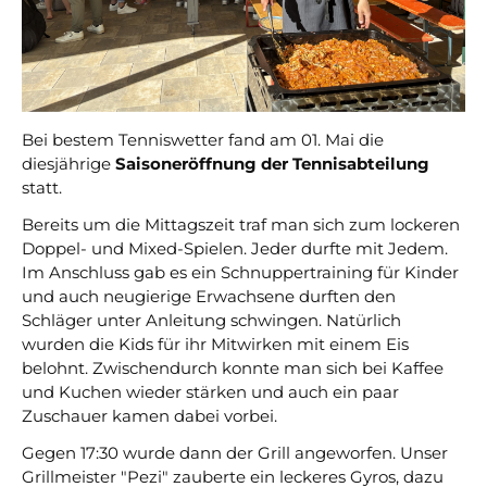
gerne weiter.
post@svo.germaringen.de
Navigation
Anfahrt
Impressum
Datenschutz
überspringen
Bei bestem Tenniswetter fand am 01. Mai die
diesjährige
Saisoneröffnung der Tennisabteilung
statt.
Bereits um die Mittagszeit traf man sich zum lockeren
Doppel- und Mixed-Spielen. Jeder durfte mit Jedem.
Im Anschluss gab es ein Schnuppertraining für Kinder
und auch neugierige Erwachsene durften den
Schläger unter Anleitung schwingen. Natürlich
wurden die Kids für ihr Mitwirken mit einem Eis
belohnt. Zwischendurch konnte man sich bei Kaffee
und Kuchen wieder stärken und auch ein paar
Zuschauer kamen dabei vorbei.
Gegen 17:30 wurde dann der Grill angeworfen. Unser
Grillmeister "Pezi" zauberte ein leckeres Gyros, dazu