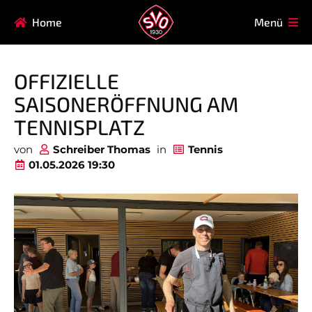
Navigation
Home
Menü
HAUPTVEREIN
MITGLIEDSCHAFT
überspringen
FAQ
OFFIZIELLE
Navigation
AIKIDO
EISSTOCK
SAISONERÖFFNUNG AM
überspringen
FITNESSKURSE
FUSSBALL
TENNISPLATZ
GARDE
GESUNDHEITSSPORT
von
Schreiber Thomas
in
Tennis
01.05.2026 19:30
KINDERTURNEN
KORBBALL
KYUDO
REHASPORT
TAEKWONDO
TENNIS
Nicht das Richtige gefunden?
Bitte nehmen Sie Kontakt mit uns auf. Wir helfen